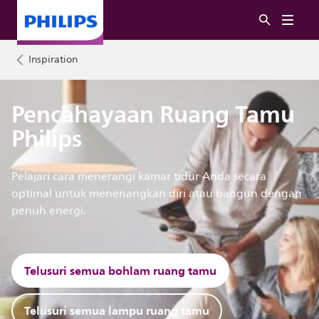
Inspiration
Pencahayaan Ruang Tamu
Philips
Pelajari cara menerangi kamar tidur Anda secara
optimal untuk menenangkan diri atau bangun dengan
penuh energi.
Telusuri semua bohlam ruang tamu
Telusuri semua lampu ruang tamu