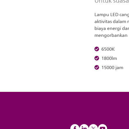
Untuk suasan
Lampu LED cang
aktivitas dalam
biaya energi d
mengorbankan k
6500K
1800lm
15000 jam