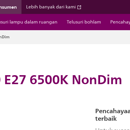
onsumen
Lebih banyak dari kami
usuri lampu dalam ruangan
Telusuri bohlam
Pencahay
onDim
 E27 6500K NonDim
Pencahayaa
terbaik