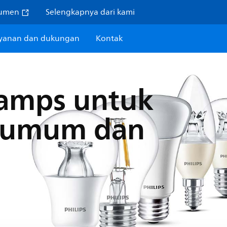
sumen
Selengkapnya dari kami
yanan dan dukungan
Kontak
amps untuk
 umum dan