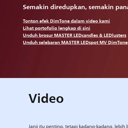
Semakin diredupkan, semakin pan
Tonton efek DimTone dalam video kami
Lihat portofolio lengkap di sini
Unduh brosur MASTER LEDcandles & LEDlusters
Unduh selebaran MASTER LEDspot MV DimTone
Video
Janji itu penting, tetapi kadang-kadang, lebih