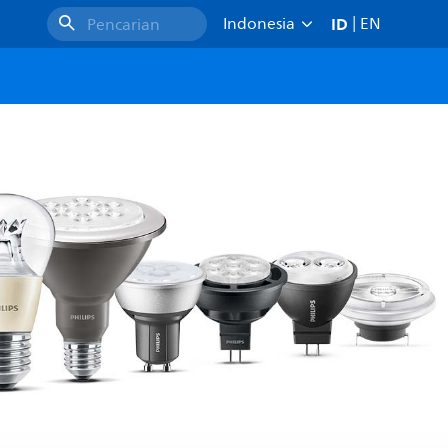
ID
Indonesia
|
EN
Pencarian