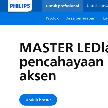
Untuk profesional
Untuk kon
Produk
Area penerapan
La
MASTER LEDl
pencahayaan
aksen
Unduh brosur