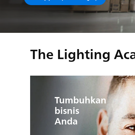
The Lighting A
Tumbuhkan
bisnis
Anda